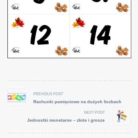
<span
PREVIOUS POST
class="nav-
Rachunki pamięciowe na dużych liczbach
subtitle
screen-
NEXT POST
reader-
Jednostki monetarne – złote i grosze
text">Page</span>