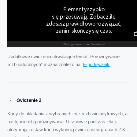
Dodatkowe ćwiczenia utrwalające temat „Porównywanie
liczb naturalnych” można znaleźć na:
E-podręczniki
.
ćwiczenie 2
Karty do układania z wybranych cyfr liczb wielocyfrowych, a
następnie ich porównywania. Uczniowie podczas lekcji
otrzymują zestaw kart i wykonują ćwiczenie w grupach 2-3