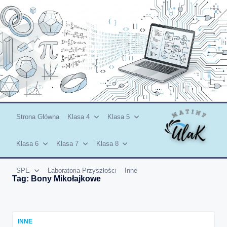
Skip
to
content
Strona Główna
Klasa 4
Klasa 5
Klasa 6
Klasa 7
Klasa 8
SPE
Laboratoria Przyszłości
Inne
Tag:
Bony Mikołajkowe
INNE