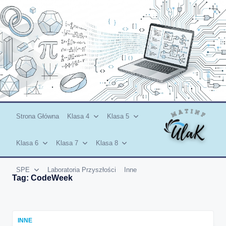
Skip
to
content
Strona Główna
Klasa 4
Klasa 5
Klasa 6
Klasa 7
Klasa 8
SPE
Laboratoria Przyszłości
Inne
Tag:
CodeWeek
INNE