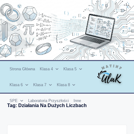
Skip
to
content
Strona Główna
Klasa 4
Klasa 5
Klasa 6
Klasa 7
Klasa 8
SPE
Laboratoria Przyszłości
Inne
Tag:
Działania Na Dużych Liczbach