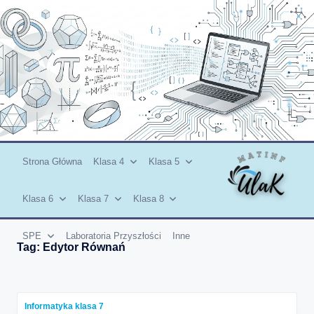
Skip
to
content
Strona Główna
Klasa 4
Klasa 5
Klasa 6
Klasa 7
Klasa 8
SPE
Laboratoria Przyszłości
Inne
Tag:
Edytor Równań
Informatyka klasa 7