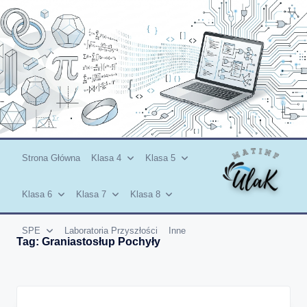
Skip
to
content
Strona Główna
Klasa 4
Klasa 5
Klasa 6
Klasa 7
Klasa 8
SPE
Laboratoria Przyszłości
Inne
Tag:
Graniastosłup Pochyły