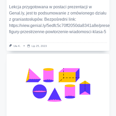
Lekcja przygotowana w postaci prezentacji w
Genal.ly, jest to podsumowanie z omówionego działu
z graniastosłupów. Bezpośredni link:
https://view.genial.ly/5edfc5c70ff2050da8341a8e/presenta
figury-przestrzenne-powtorzenie-wiadomosci-klasa-5
Ula K.
Lip 25, 2023