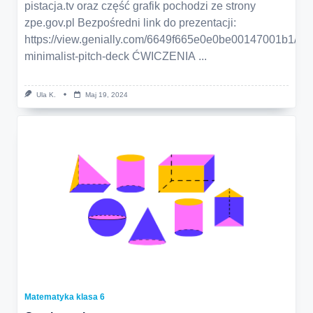
pistacja.tv oraz część grafik pochodzi ze strony
zpe.gov.pl Bezpośredni link do prezentacji:
https://view.genially.com/6649f665e0e0be00147001b1/pre
minimalist-pitch-deck ĆWICZENIA
...
Ula K.
Maj 19, 2024
Matematyka klasa 6