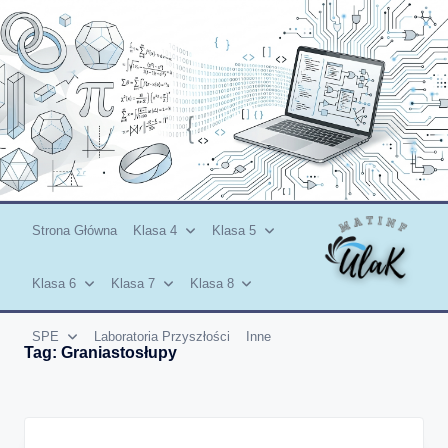
Skip
to
content
Strona Główna
Klasa 4
Klasa 5
Klasa 6
Klasa 7
Klasa 8
SPE
Laboratoria Przyszłości
Inne
Tag:
Graniastosłupy