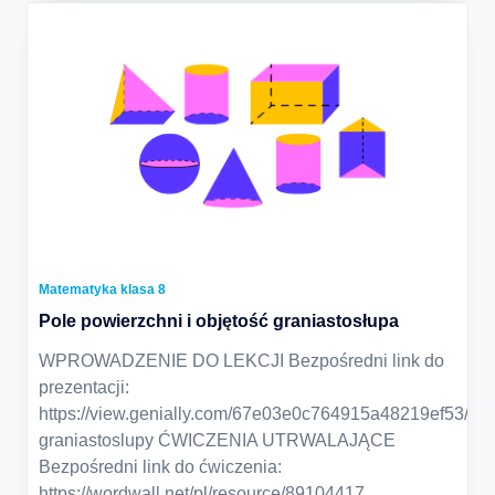
Matematyka klasa 8
Pole powierzchni i objętość graniastosłupa
WPROWADZENIE DO LEKCJI Bezpośredni link do
prezentacji:
https://view.genially.com/67e03e0c764915a48219ef53/pre
graniastoslupy ĆWICZENIA UTRWALAJĄCE
Bezpośredni link do ćwiczenia:
https://wordwall.net/pl/resource/89104417