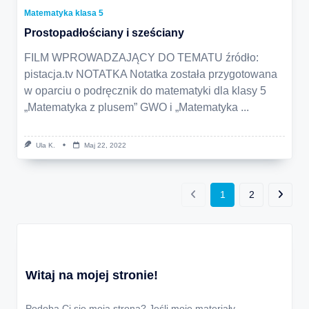
Matematyka klasa 5
Prostopadłościany i sześciany
FILM WPROWADZAJĄCY DO TEMATU źródło:
pistacja.tv NOTATKA Notatka została przygotowana
w oparciu o podręcznik do matematyki dla klasy 5
„Matematyka z plusem” GWO i „Matematyka
...
Ula K.
Maj 22, 2022
1
2
Witaj na mojej stronie!
Podoba Ci się moja strona? Jeśli moje materiały