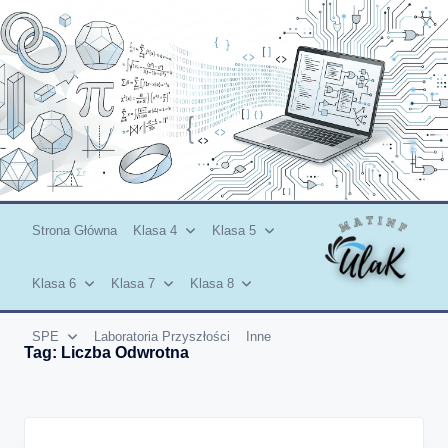
Skip
to
content
Strona Główna
Klasa 4
Klasa 5
Klasa 6
Klasa 7
Klasa 8
SPE
Laboratoria Przyszłości
Inne
Tag:
Liczba Odwrotna