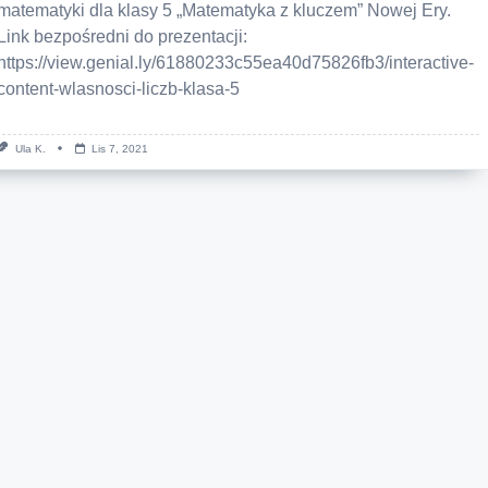
matematyki dla klasy 5 „Matematyka z kluczem” Nowej Ery.
Link bezpośredni do prezentacji:
https://view.genial.ly/61880233c55ea40d75826fb3/interactive-
content-wlasnosci-liczb-klasa-5
Ula K.
Lis 7, 2021