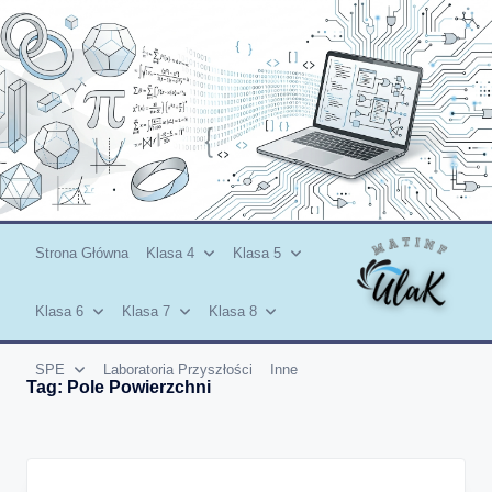
Skip
to
content
Strona Główna
Klasa 4
Klasa 5
Klasa 6
Klasa 7
Klasa 8
SPE
Laboratoria Przyszłości
Inne
Tag:
Pole Powierzchni