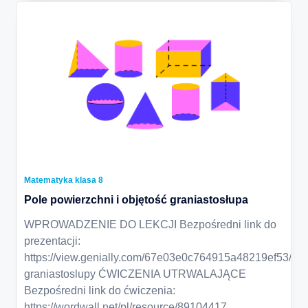
Matematyka klasa 8
Pole powierzchni i objętość graniastosłupa
WPROWADZENIE DO LEKCJI Bezpośredni link do
prezentacji:
https://view.genially.com/67e03e0c764915a48219ef53/pre
graniastoslupy ĆWICZENIA UTRWALAJĄCE
Bezpośredni link do ćwiczenia:
https://wordwall.net/pl/resource/89104417