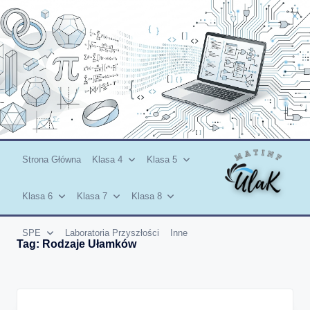
Skip
to
content
Strona Główna
Klasa 4
Klasa 5
Klasa 6
Klasa 7
Klasa 8
SPE
Laboratoria Przyszłości
Inne
Tag:
Rodzaje Ułamków