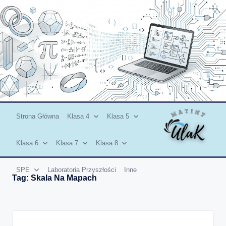
Skip
to
content
Strona Główna
Klasa 4
Klasa 5
Klasa 6
Klasa 7
Klasa 8
SPE
Laboratoria Przyszłości
Inne
Tag:
Skala Na Mapach