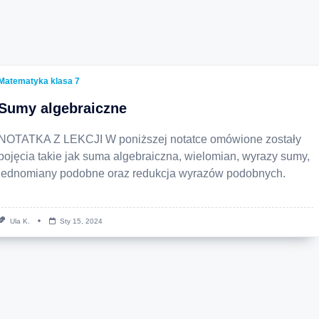
Matematyka klasa 7
Sumy algebraiczne
NOTATKA Z LEKCJI W poniższej notatce omówione zostały
pojęcia takie jak suma algebraiczna, wielomian, wyrazy sumy,
jednomiany podobne oraz redukcja wyrazów podobnych.
Ula K.
Sty 15, 2024