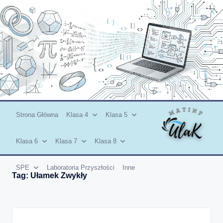
Skip
to
content
Strona Główna
Klasa 4
Klasa 5
Klasa 6
Klasa 7
Klasa 8
SPE
Laboratoria Przyszłości
Inne
Tag:
Ułamek Zwykły