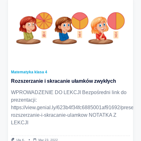
Matematyka klasa 4
Rozszerzanie i skracanie ułamków zwykłych
WPROWADZENIE DO LEKCJI Bezpośredni link do
prezentacji:
https://view.genial.ly/623b4f34fc6885001af91692/presenta
rozszerzanie-i-skracanie-ulamkow NOTATKA Z
LEKCJI
Ula K.
Mar 23, 2022