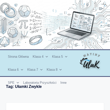
Skip
to
content
Strona Główna
Klasa 4
Klasa 5
Klasa 6
Klasa 7
Klasa 8
SPE
Laboratoria Przyszłości
Inne
Tag:
Ułamki Zwykle