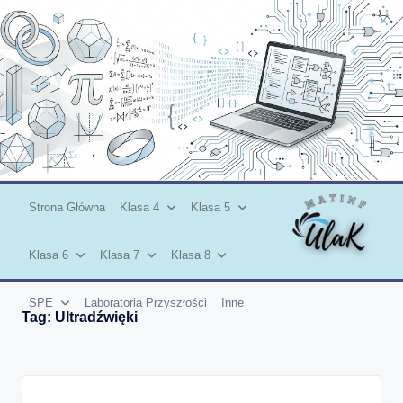
Skip
to
content
Strona Główna
Klasa 4
Klasa 5
Klasa 6
Klasa 7
Klasa 8
SPE
Laboratoria Przyszłości
Inne
Tag:
Ultradźwięki