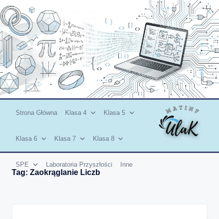
Skip
to
content
Strona Główna
Klasa 4
Klasa 5
Klasa 6
Klasa 7
Klasa 8
SPE
Laboratoria Przyszłości
Inne
Tag:
Zaokrąglanie Liczb