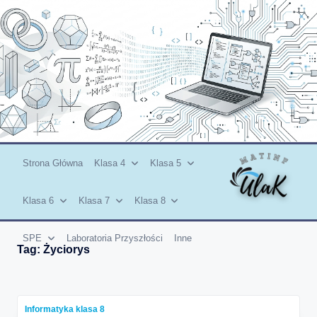
Skip
to
content
Strona Główna
Klasa 4
Klasa 5
Klasa 6
Klasa 7
Klasa 8
SPE
Laboratoria Przyszłości
Inne
Tag:
Życiorys
Informatyka klasa 8