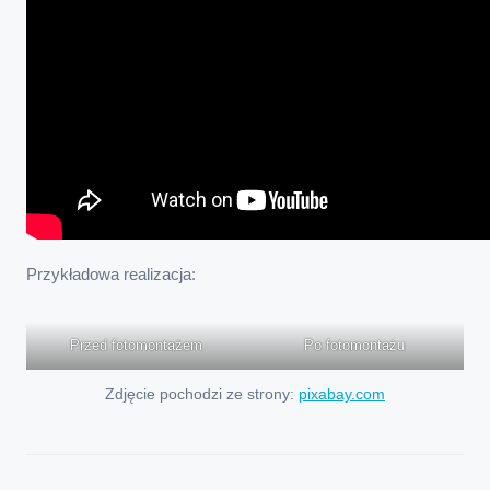
Przykładowa realizacja:
Przed fotomontażem
Po fotomontażu
Zdjęcie pochodzi ze strony:
pixabay.com