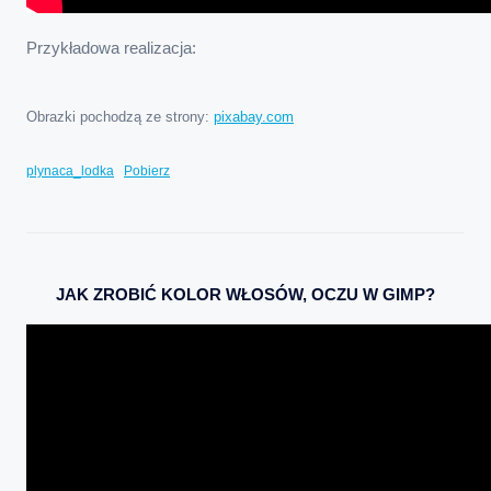
Przykładowa realizacja:
Obrazki pochodzą ze strony:
pixabay.com
plynaca_lodka
Pobierz
JAK ZROBIĆ KOLOR WŁOSÓW, OCZU W GIMP?