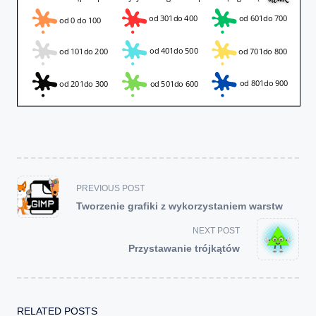
<span
PREVIOUS POST
class="nav-
Tworzenie grafiki z wykorzystaniem warstw
subtitle
screen-
NEXT POST
reader-
Przystawanie trójkątów
text">Page</span>
RELATED POSTS