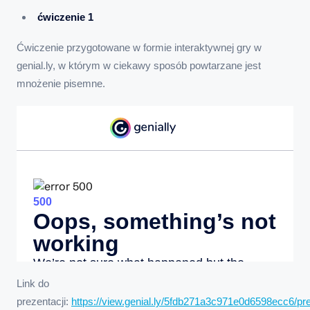
ćwiczenie 1
Ćwiczenie przygotowane w formie interaktywnej gry w
genial.ly, w którym w ciekawy sposób powtarzane jest
mnożenie pisemne.
Link do
prezentacji:
https://view.genial.ly/5fdb271a3c971e0d6598ecc6/pre