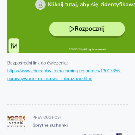
Bezpośredni link do ćwiczenia:
https://www.educaplay.com/learning-resources/13017356-
porownywanie_ro_nicowe_i_ilorazowe.html
<span
PREVIOUS POST
class="nav-
Sprytne rachunki
subtitle
screen-