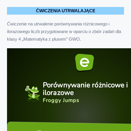
ĆWICZENIA UTRWALAJĄCE
Ćwiczenie na utrwalenie porównywania różnicowego i
ilorazowego liczb przygotowane w oparciu o zbiór zadań dla
klasy 4 „Matematyka z plusem” GWO.