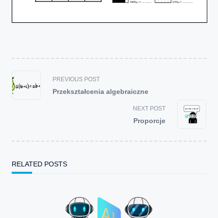
<span
PREVIOUS POST
class="nav-
Przekształcenia algebraiczne
subtitle
screen-
NEXT POST
reader-
Proporcje
text">Page</span>
RELATED POSTS