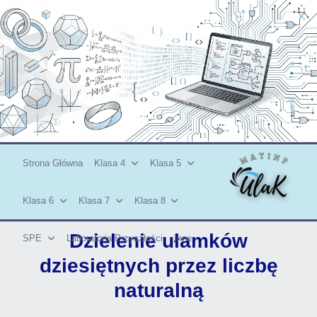
Skip
to
content
Strona Główna
Klasa 4
Klasa 5
Klasa 6
Klasa 7
Klasa 8
Dzielenie ułamków
SPE
Laboratoria Przyszłości
Inne
dziesiętnych przez liczbę
naturalną