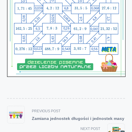
<span
PREVIOUS POST
class="nav-
Zamiana jednostek długości i jednostek masy
subtitle
screen-
NEXT POST