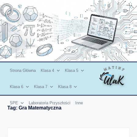
Skip
to
content
Strona Główna
Klasa 4
Klasa 5
Klasa 6
Klasa 7
Klasa 8
SPE
Laboratoria Przyszłości
Inne
Tag:
Gra Matematyczna