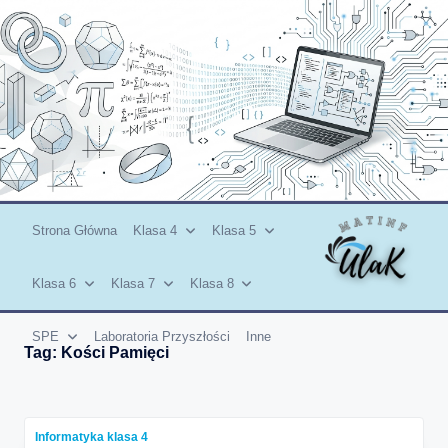
Skip
to
content
Strona Główna
Klasa 4
Klasa 5
Klasa 6
Klasa 7
Klasa 8
SPE
Laboratoria Przyszłości
Inne
Tag:
Kości Pamięci
Informatyka klasa 4