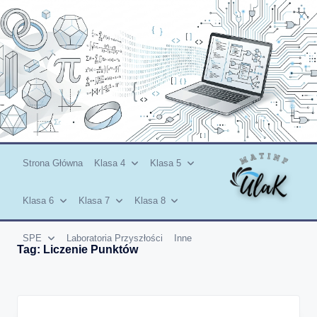
Skip
to
content
Strona Główna
Klasa 4
Klasa 5
Klasa 6
Klasa 7
Klasa 8
SPE
Laboratoria Przyszłości
Inne
Tag:
Liczenie Punktów