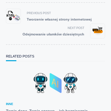
<span
PREVIOUS POST
class="nav-
Tworzenie własnej strony internetowej
subtitle
screen-
NEXT POST
reader-
Odejmowanie ułamków dziesiętnych
text">Page</span>
RELATED POSTS
INNE