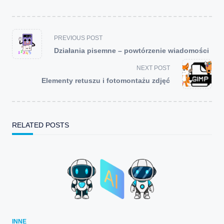
<span
PREVIOUS POST
class="nav-
Działania pisemne – powtórzenie wiadomości
subtitle
screen-
NEXT POST
reader-
Elementy retuszu i fotomontażu zdjęć
text">Page</span>
RELATED POSTS
INNE