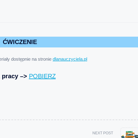
ĆWICZENIE
riały dostępnie na stronie
dlanauczyciela.pl
a pracy –>
POBIERZ
NEXT POST