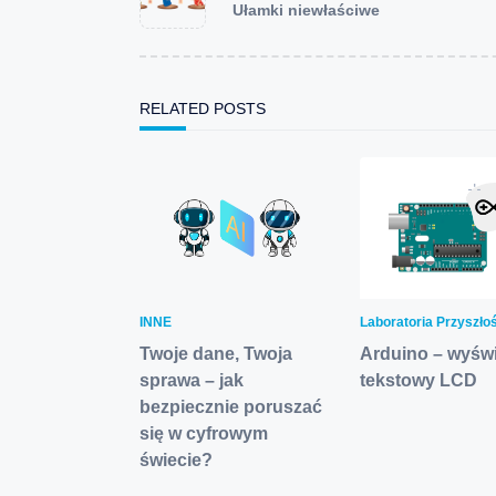
Ułamki niewłaściwe
subtitle
screen-
reader-
text">Page</span>
RELATED POSTS
INNE
Laboratoria Przyszło
Twoje dane, Twoja
Arduino – wyświ
sprawa – jak
tekstowy LCD
bezpiecznie poruszać
się w cyfrowym
świecie?