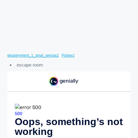
eksperyment_1_smal_wersja2
Pobierz
escape room