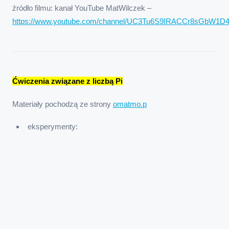
źródło filmu: kanał YouTube MatWilczek –
https://www.youtube.com/channel/UC3Tu6S9IRACCr8sGbW1D
Ćwiczenia związane z liczbą Pi
Materiały pochodzą ze strony
omatmo.p
eksperymenty: