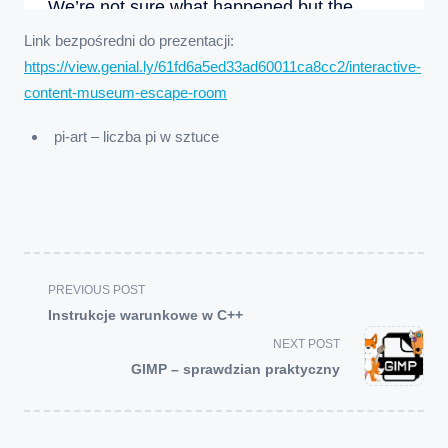
Link bezpośredni do prezentacji:
https://view.genial.ly/61fd6a5ed33ad60011ca8cc2/interactive-
content-museum-escape-room
pi-art – liczba pi w sztuce
<span
PREVIOUS POST
class="nav-
Instrukcje warunkowe w C++
subtitle
NEXT POST
screen-
GIMP – sprawdzian praktyczny
reader-
text">Page</span>