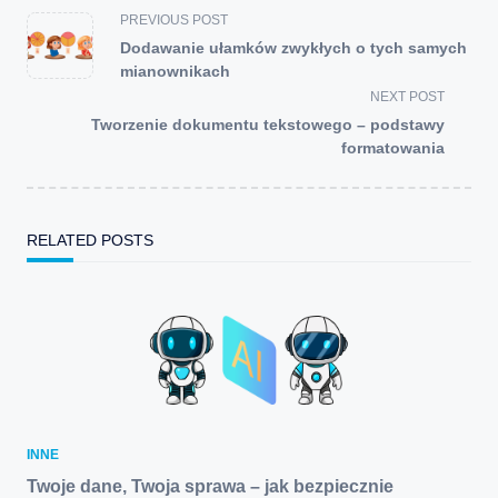
<span
PREVIOUS POST
class="nav-
Dodawanie ułamków zwykłych o tych samych
subtitle
mianownikach
screen-
NEXT POST
reader-
Tworzenie dokumentu tekstowego – podstawy
text">Page</span>
formatowania
RELATED POSTS
INNE
Twoje dane, Twoja sprawa – jak bezpiecznie