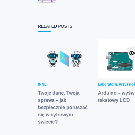
screen-
reader-
text">Page</span>
RELATED POSTS
INNE
Laboratoria Przyszło
Twoje dane, Twoja
Arduino – wyświ
sprawa – jak
tekstowy LCD
bezpiecznie poruszać
się w cyfrowym
świecie?