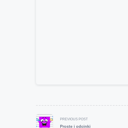
<span
PREVIOUS POST
class="nav-
Proste i odcinki
subtitle