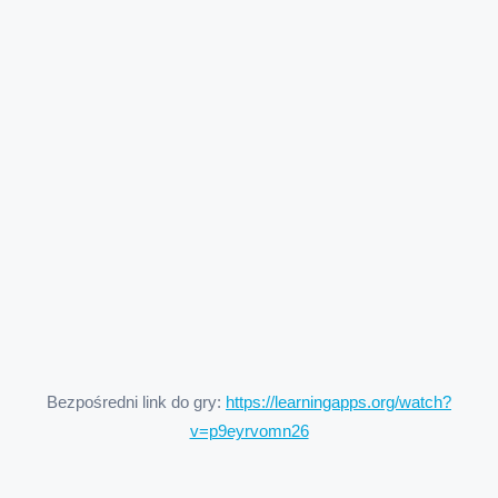
Bezpośredni link do gry:
https://learningapps.org/watch?
v=p9eyrvomn26