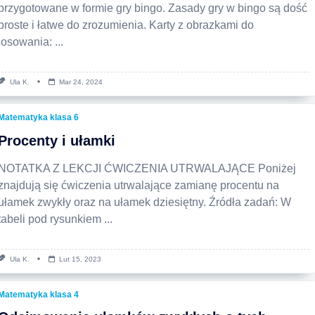
przygotowane w formie gry bingo. Zasady gry w bingo są dość
proste i łatwe do zrozumienia. Karty z obrazkami do
losowania:
...
Ula K.
Mar 24, 2024
Matematyka klasa 6
Procenty i ułamki
NOTATKA Z LEKCJI ĆWICZENIA UTRWALAJĄCE Poniżej
znajdują się ćwiczenia utrwalające zamianę procentu na
ułamek zwykły oraz na ułamek dziesiętny. Źródła zadań: W
tabeli pod rysunkiem
...
Ula K.
Lut 15, 2023
Matematyka klasa 4