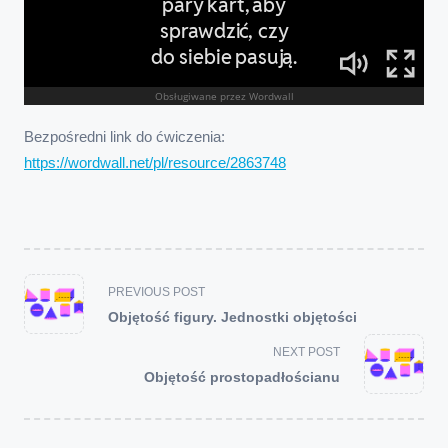
Bezpośredni link do ćwiczenia:
https://wordwall.net/pl/resource/2863748
<span
PREVIOUS POST
class="nav-
Objętość figury. Jednostki objętości
subtitle
screen-
NEXT POST
reader-
Objętość prostopadłościanu
text">Page</span>