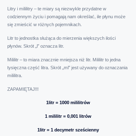
Litry i mililitry – te miary są niezwykle przydatne w
codziennym życiu i pomagają nam określać, ile płynu może
się zmieścić w różnych pojemnikach.
Litr to jednostka służąca do mierzenia większych ilości
płynów. Skrót „l” oznacza litr.
Mililitr – to miara znacznie mniejsza niż litr. Mililitr to jedna
tysięczna część litra. Skrót „ml” jest używany do oznaczania
mililitra.
ZAPAMIĘTAJ!!!
1litr = 1000 mililitrów
1 mililitr = 0,001 litrów
1litr = 1 decymetr sześcienny