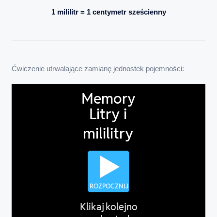
1 mililitr = 1 centymetr sześcienny
Ćwiczenie utrwalające zamianę jednostek pojemności: