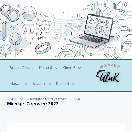
Skip
to
content
Strona Główna
Klasa 4
Klasa 5
Klasa 6
Klasa 7
Klasa 8
SPE
Laboratoria Przyszłości
Inne
Miesiąc:
Czerwiec 2022