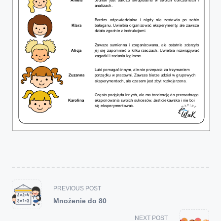
<span
PREVIOUS POST
class="nav-
Mnożenie do 80
subtitle
screen-
NEXT POST