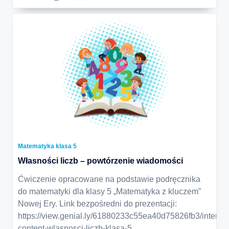
Matematyka klasa 5
Własności liczb – powtórzenie wiadomości
Ćwiczenie opracowane na podstawie podręcznika
do matematyki dla klasy 5 „Matematyka z kluczem”
Nowej Ery. Link bezpośredni do prezentacji:
https://view.genial.ly/61880233c55ea40d75826fb3/interact
content-wlasnosci-liczb-klasa-5