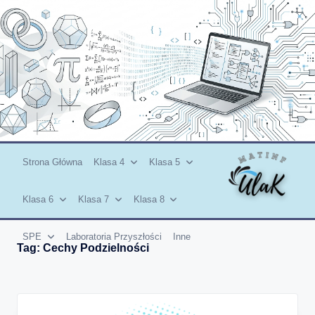
Skip
to
content
Strona Główna
Klasa 4
Klasa 5
Klasa 6
Klasa 7
Klasa 8
SPE
Laboratoria Przyszłości
Inne
Tag:
Cechy Podzielności