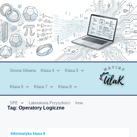
Skip
to
content
Strona Główna
Klasa 4
Klasa 5
Klasa 6
Klasa 7
Klasa 8
SPE
Laboratoria Przyszłości
Inne
Tag:
Operatory Logiczne
Informatyka klasa 8